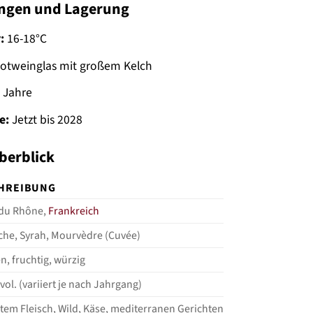
ngen und Lagerung
:
16-18°C
otweinglas mit großem Kelch
 Jahre
e:
Jetzt bis 2028
berblick
HREIBUNG
 du Rhône,
Frankreich
he, Syrah, Mourvèdre (Cuvée)
n, fruchtig, würzig
vol. (variiert je nach Jahrgang)
ltem Fleisch, Wild, Käse, mediterranen Gerichten