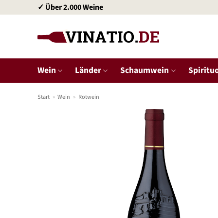
Zum
✓ Über 2.000 Weine
Inhalt
springen
Wein
Länder
Schaumwein
Spiritu
Start
»
Wein
»
Rotwein