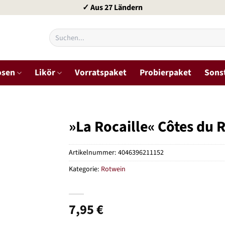
✓ Aus 27 Ländern
Suchen
nach:
osen
Likör
Vorratspaket
Probierpaket
Sons
»La Rocaille« Côtes du 
Artikelnummer:
4046396211152
Kategorie:
Rotwein
7,95
€