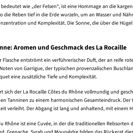
el bedeutet wie „der Felsen“, ist eine Hommage an die kargen
wo die Reben tief in die Erde wurzeln, um an Wasser und Näh
zentration und Komplexität. Die Sonne, die über die Hügel
 Sinne: Aromen und Geschmack des La Rocaille
Flasche entströmt ein verführerischer Duft, der an reife ro
n Noten von Garrigue, der typischen provenzalischen Buschla
uet eine zusätzliche Tiefe und Komplexität.
 sich der La Rocaille Côtes du Rhône vollmundig und gesch
inen Tanninen zu einem harmonischen Gesamteindruck. Der 
eit verleiht. Der Abgang ist lang und anhaltend, mit einem 
du Rhône ist eine Cuvée, in der die traditionellen Rebsorten
ind. Grenache, Syrah und Mourvèdre bilden das Rückgrat die