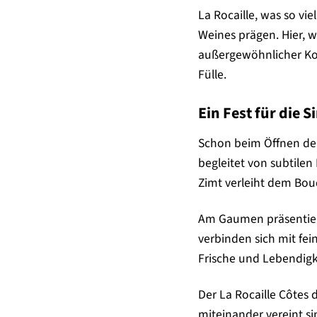
La Rocaille, was so vi
Weines prägen. Hier, 
außergewöhnlicher Kon
Fülle.
Ein Fest für die
Schon beim Öffnen der 
begleitet von subtile
Zimt verleiht dem Bouq
Am Gaumen präsentiert
verbinden sich mit fe
Frische und Lebendigk
Der La Rocaille Côtes 
miteinander vereint s