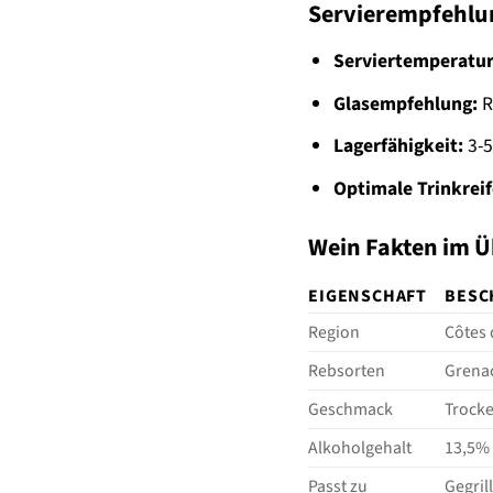
Servierempfehlu
Serviertemperatur
Glasempfehlung:
R
Lagerfähigkeit:
3-5
Optimale Trinkreif
Wein Fakten im Ü
EIGENSCHAFT
BESC
Region
Côtes
Rebsorten
Grenac
Geschmack
Trocke
Alkoholgehalt
13,5% 
Passt zu
Gegril