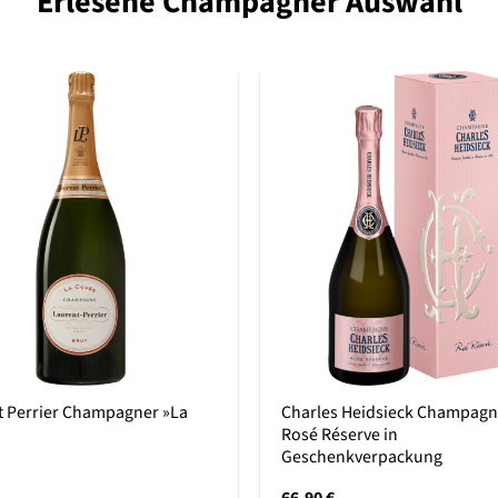
Erlesene Champagner Auswahl
t Perrier Champagner »La
Charles Heidsieck Champagn
Rosé Réserve in
Geschenkverpackung
66,90
€