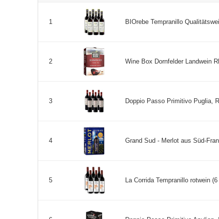
BIOrebe Tempranillo Qualitätswein
1
Wine Box Dornfelder Landwein Rhei
2
Doppio Passo Primitivo Puglia, Ro
3
Grand Sud - Merlot aus Süd-Fran
4
La Corrida Tempranillo rotwein (6 x
5