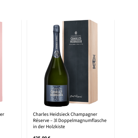
er
Charles Heidsieck Champagner
Piper
Réserve – 3l Doppelmagnumflasche
0,2l
in der Holzkiste
17,9
425,00
€