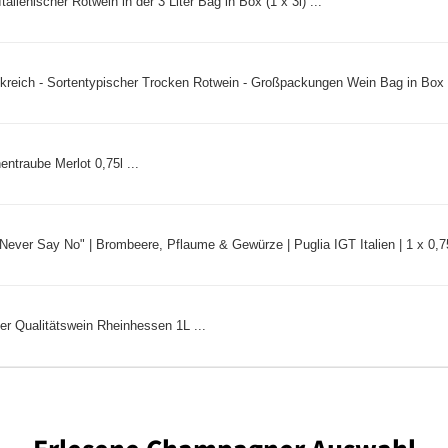
alienischer Rotwein in der 3 Liter Bag in Box (1 x 3l) ...
kreich - Sortentypischer Trocken Rotwein - Großpackungen Wein Bag in Box 5l
traube Merlot 0,75l ...
Never Say No" | Brombeere, Pflaume & Gewürze | Puglia IGT Italien | 1 x 0,75 
r Qualitätswein Rheinhessen 1L ...