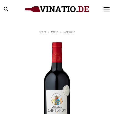
Zum
Inhalt
springen
Start
»
Wein
»
Rotwein