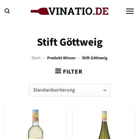
Zum
Inhalt
springen
Stift Göttweig
Start
»
Produkt Winzer
»
Stift Göttweig
FILTER