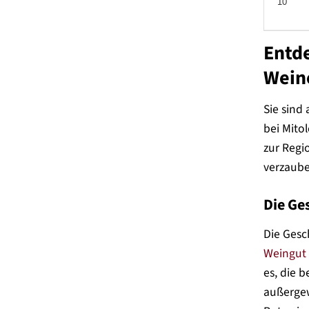
10
Entde
Wein
Sie sind
bei Mito
zur Regi
verzaub
Die Ge
Die Gesc
Weingut
es, die 
außergew