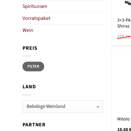
Spirituosen
Vorratspaket
3+3-PA
Shiraz
Wein
227,70
PREIS
Min.
Max.
FILTER
Preis
Preis
LAND
Mitolo 
PARTNER
18,88