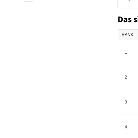
Das s
RANK
1
2
3
4