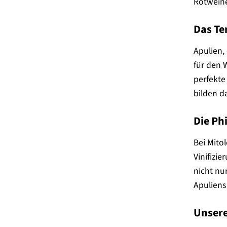
Rotweine
Das Te
Apulien,
für den 
perfekte
bilden d
Die Ph
Bei Mito
Vinifizie
nicht nu
Apuliens 
Unsere