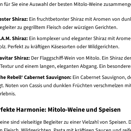
n für Sie eine Auswahl der besten Mitolo-Weine zusammengest
ester Shiraz:
Ein fruchtbetonter Shiraz mit Aromen von dun
egleiter zu gegrilltem Fleisch oder würzigen Gerichten.
.A.M. Shiraz:
Ein komplexer und eleganter Shiraz mit Arom
lz. Perfekt zu kräftigen Käsesorten oder Wildgerichten.
avitar Shiraz:
Der Flaggschiff-Wein von Mitolo. Ein Shiraz de
 Textur und einem langen, eleganten Abgang. Ein besondere
The Rebell‘ Cabernet Sauvignon:
Ein Cabernet Sauvignon, de
t. Noten von Cassis und dunklen Früchten verschmelzen mi
lebnis.
rfekte Harmonie: Mitolo-Weine und Speisen
eine sind vielseitige Begleiter zu einer Vielzahl von Speisen
em Fleisch, Wildgerichten, Pasta mit kräftigen Saucen und rei