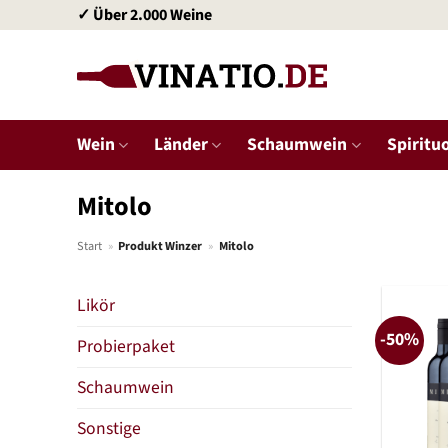
Zum
✓ Über 2.000 Weine
Inhalt
springen
Wein
Länder
Schaumwein
Spiritu
Mitolo
Start
»
Produkt Winzer
»
Mitolo
Likör
-50%
Probierpaket
Schaumwein
Sonstige