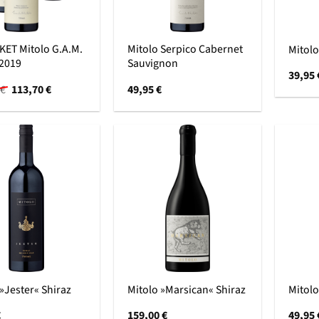
KET Mitolo G.A.M.
Mitolo Serpico Cabernet
Mitolo
 2019
Sauvignon
39,95
Ursprünglicher
Aktueller
€
113,70
€
49,95
€
Preis
Preis
war:
ist:
227,70 €
113,70 €.
»Jester« Shiraz
Mitolo »Marsican« Shiraz
Mitolo
€
159,00
€
49,95