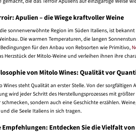
 gemacht, die das Terroir Apuliens auf einzigartige Weise wi
rroir: Apulien – die Wiege kraftvoller Weine
 die sonnenverwöhnte Region im Süden Italiens, ist bekannt 
Weinbau. Die warmen Temperaturen, die langen Sonnenstun
 Bedingungen für den Anbau von Rebsorten wie Primitivo,
N
as Herzstück der Mitolo-Weine und verleihen ihnen ihre charak
ilosophie von Mitolo Wines: Qualität vor Quant
lo Wines steht Qualität an erster Stelle. Von der sorgfältig
rung wird jeder Schritt des Herstellungsprozesses mit größter
r schmecken, sondern auch eine Geschichte erzählen. Weine, 
und die Seele Italiens in sich tragen.
 Empfehlungen: Entdecken Sie die Vielfalt von