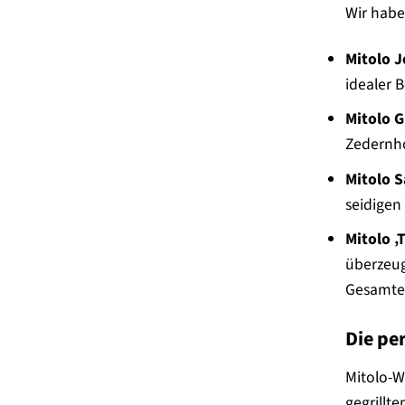
Wir habe
Mitolo J
idealer B
Mitolo G
Zedernho
Mitolo S
seidigen
Mitolo ‚
überzeug
Gesamter
Die pe
Mitolo-W
gegrillt