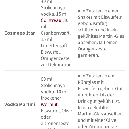
40 ml
Stolichnaya
Alle Zutaten in einen
Vodka, 15 ml
Shaker mit Eiswürfeln
Cointreau
, 30
geben. Kräftig
ml
schütteln und in ein
Cosmopolitan
Cranberrysaft,
gekühltes Martini-Glas
15 ml
abseihen. Mit einer
Limettensaft,
Orangenzeste
Eiswürfel,
garnieren.
Orangenzeste
zur Dekoration
Alle Zutaten in ein
60 ml
Rührglas mit
Stolichnaya
Eiswürfeln geben. Gut
Vodka, 10 ml
umrühren, bis der
trockener
Drink gut gekühlt ist.
Vodka Martini
Wermut
,
In ein gekühltes
Eiswürfel, Olive
Martini-Glas abseihen
oder
und mit einer Olive
Zitronenzeste
oder Zitronenzeste