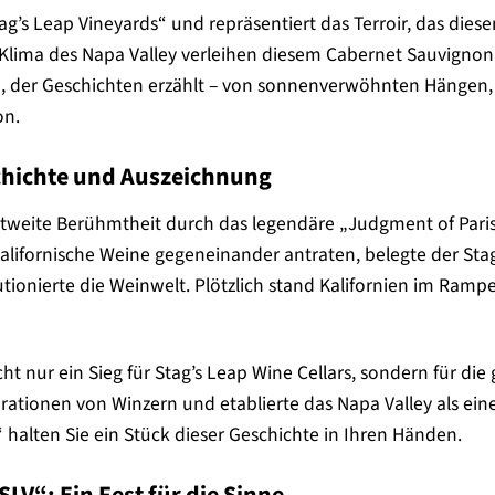
tag’s Leap Vineyards“ und repräsentiert das Terroir, das dies
Klima des Napa Valley verleihen diesem Cabernet Sauvignon 
ein, der Geschichten erzählt – von sonnenverwöhnten Hängen
on.
chichte und Auszeichnung
ltweite Berühmtheit durch das legendäre „Judgment of Paris“
kalifornische Weine gegeneinander antraten, belegte der Sta
utionierte die Weinwelt. Plötzlich stand Kalifornien im Ramp
ht nur ein Sieg für Stag’s Leap Wine Cellars, sondern für die
nerationen von Winzern und etablierte das Napa Valley als e
“ halten Sie ein Stück dieser Geschichte in Ihren Händen.
LV“: Ein Fest für die Sinne