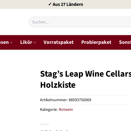
✓ Aus 27 Ländern
Suchen
nach:
osen
Likör
Vorratspaket
Probierpaket
Sons
Stag’s Leap Wine Cellars
Holzkiste
Artikelnummer:
88593750069
Kategorie:
Rotwein