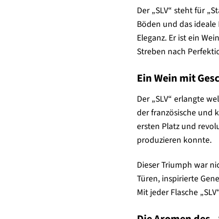
Der „SLV“ steht für „S
Böden und das ideale 
Eleganz. Er ist ein W
Streben nach Perfekti
Ein Wein mit Ges
Der „SLV“ erlangte we
der französische und 
ersten Platz und revol
produzieren konnte.
Dieser Triumph war nic
Türen, inspirierte Ge
Mit jeder Flasche „SLV
Die Aromen des „S