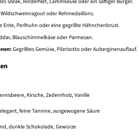
tes Steak, Rinderfilet, Lammkeule oder ein saftiger Burger.
 Wildschweinragout oder Rehmedaillons.
 Ente, Perlhuhn oder eine gegrillte Hähnchenbrust.
eddar, Blauschimmelkäse oder Parmesan.
onen:
Gegrilltes Gemüse, Pilzrisotto oder Auberginenauflauf.
zen
nisbeere, Kirsche, Zedernholz, Vanille
, elegant, feine Tannine, ausgewogene Säure
end, dunkle Schokolade, Gewürze