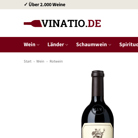
Zum
✓ Über 2.000 Weine
Inhalt
springen
Wein
Länder
Schaumwein
Spiritu
Start
»
Wein
»
Rotwein