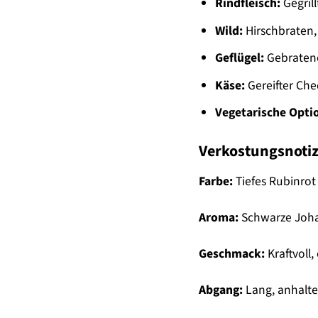
Rindfleisch:
Gegrill
Wild:
Hirschbraten,
Geflügel:
Gebratene
Käse:
Gereifter Ch
Vegetarische Opti
Verkostungsnoti
Farbe:
Tiefes Rubinrot
Aroma:
Schwarze Johan
Geschmack:
Kraftvoll
Abgang:
Lang, anhalt