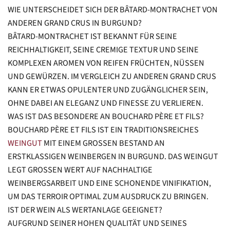
WIE UNTERSCHEIDET SICH DER BÂTARD-MONTRACHET VON
ANDEREN GRAND CRUS IN BURGUND?
BÂTARD-MONTRACHET IST BEKANNT FÜR SEINE
REICHHALTIGKEIT, SEINE CREMIGE TEXTUR UND SEINE
KOMPLEXEN AROMEN VON REIFEN FRÜCHTEN, NÜSSEN
UND GEWÜRZEN. IM VERGLEICH ZU ANDEREN GRAND CRUS
KANN ER ETWAS OPULENTER UND ZUGÄNGLICHER SEIN,
OHNE DABEI AN ELEGANZ UND FINESSE ZU VERLIEREN.
WAS IST DAS BESONDERE AN BOUCHARD PÈRE ET FILS?
BOUCHARD PÈRE ET FILS IST EIN TRADITIONSREICHES
WEINGUT
MIT EINEM GROSSEN BESTAND AN E
RSTKLASSIGEN WEINBERGEN IN BURGUND. DAS WEINGUT L
EGT GROSSEN WERT AUF NACHHALTIGE WE
INBERGSARBEIT UND EINE SCHONENDE VINIFIKATION, UM
DAS TERROIR OPTIMAL ZUM AUSDRUCK ZU BRINGEN.
IST DER WEIN ALS WERTANLAGE GEEIGNET?
AUFGRUND SEINER HOHEN QUALITÄT UND SEINES