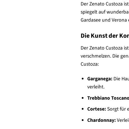
Der Zenato Custoza ist
spiegelt auf wunderbar
Gardasee und Verona er
Die Kunst der Ko
Der Zenato Custoza is
verschmelzen. Die gen
Custoza:
Garganega:
Die Hau
verleiht.
Trebbiano Toscano
Cortese:
Sorgt für 
Chardonnay:
Verle