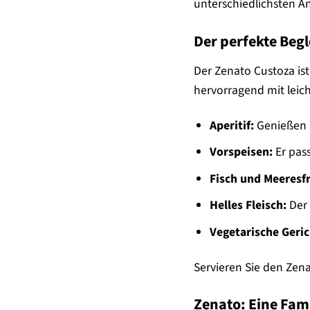
unterschiedlichsten A
Der perfekte Beg
Der Zenato Custoza ist
hervorragend mit leich
Aperitif:
Genießen S
Vorspeisen:
Er pass
Fisch und Meeresf
Helles Fleisch:
Der 
Vegetarische Geric
Servieren Sie den Zen
Zenato: Eine Fami