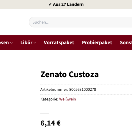
✓ Aus 27 Ländern
Suchen
nach:
osen
Likör
Vorratspaket
Probierpaket
Sons
Zenato Custoza
Artikelnummer:
8005631000278
Kategorie:
Weißwein
6,14
€