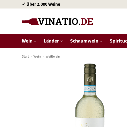
Zum
✓ Über 2.000 Weine
Inhalt
springen
Wein
Länder
Schaumwein
Spiritu
Start
»
Wein
»
Weißwein