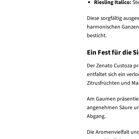
Riesling Italico:
Ste
Diese sorgfältig ausg
harmonischen Ganzen v
besticht.
Ein Fest für die
Der Zenato Custoza pr
entfaltet sich ein ver
Zitrusfrüchten und M
Am Gaumen präsentiert
angenehmen Säure und 
Abgang.
Die Aromenvielfalt un