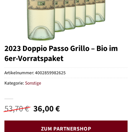
2023 Doppio Passo Grillo – Bio im
6er-Vorratspaket
Artikelnummer:
4002859982625
Kategorie:
Sonstige
Ursprünglicher
Aktueller
53,70
€
36,00
€
Preis
Preis
war:
ist:
ZUM PARTNERSHOP