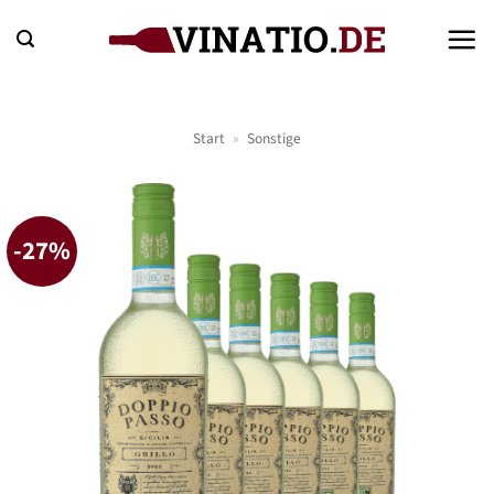
Zum
Inhalt
springen
Start
»
Sonstige
-27%