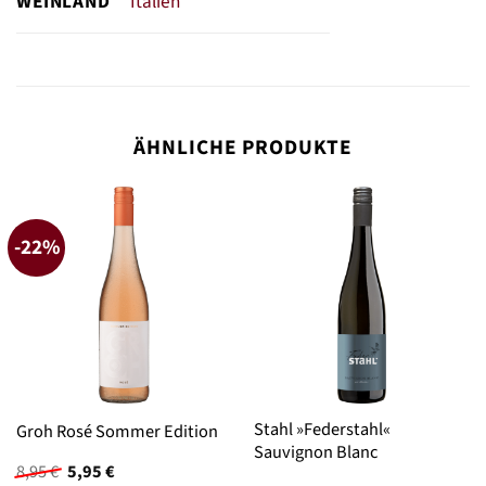
WEINLAND
Italien
ÄHNLICHE PRODUKTE
-22%
Stahl »Federstahl«
Groh Rosé Sommer Edition
Sauvignon Blanc
Ursprünglicher
Aktueller
8,95
€
5,95
€