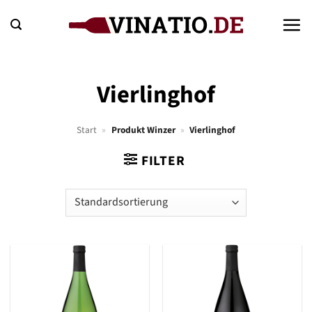
Zum
Inhalt
springen
Vierlinghof
Start
»
Produkt Winzer
»
Vierlinghof
FILTER