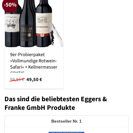
-50%
9er-Probierpaket
»Vollmundige Rotwein-
Safari« + Kellnermesser
GRATIS
Ursprünglicher
Aktueller
98,55
€
49,50
€
Preis
Preis
war:
ist:
98,55 €
49,50 €.
Das sind die beliebtesten Eggers &
Franke GmbH Produkte
1