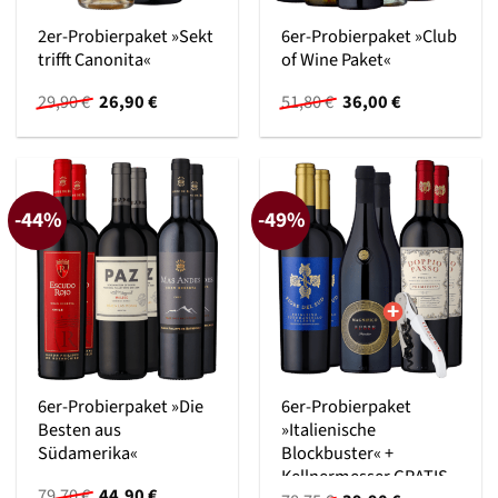
2er-Probierpaket »Sekt
6er-Probierpaket »Club
trifft Canonita«
of Wine Paket«
Ursprünglicher
Aktueller
Ursprünglicher
Aktueller
29,90
€
26,90
€
51,80
€
36,00
€
Preis
Preis
Preis
Preis
war:
ist:
war:
ist:
29,90 €
26,90 €.
51,80 €
36,00 €.
-44%
-49%
6er-Probierpaket »Die
6er-Probierpaket
Besten aus
»Italienische
Südamerika«
Blockbuster« +
Kellnermesser GRATIS
Ursprünglicher
Aktueller
79,70
€
44,90
€