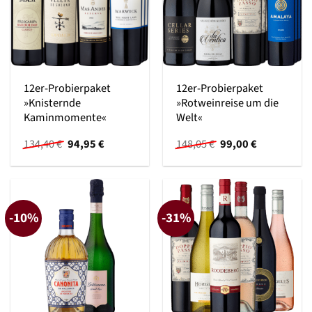
12er-Probierpaket
12er-Probierpaket
»Knisternde
»Rotweinreise um die
Kaminmomente«
Welt«
Ursprünglicher
Aktueller
Ursprünglicher
Aktueller
134,40
€
94,95
€
148,05
€
99,00
€
Preis
Preis
Preis
Preis
war:
ist:
war:
ist:
134,40 €
94,95 €.
148,05 €
99,00 €.
-10%
-31%