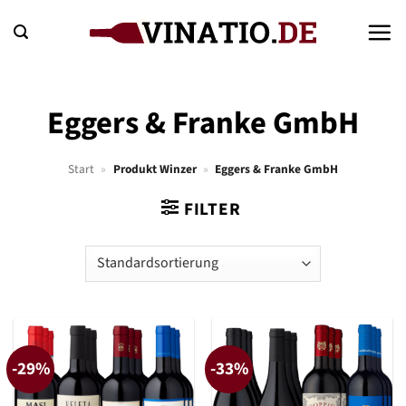
Zum
Inhalt
springen
Eggers & Franke GmbH
Start
»
Produkt Winzer
»
Eggers & Franke GmbH
FILTER
-29%
-33%