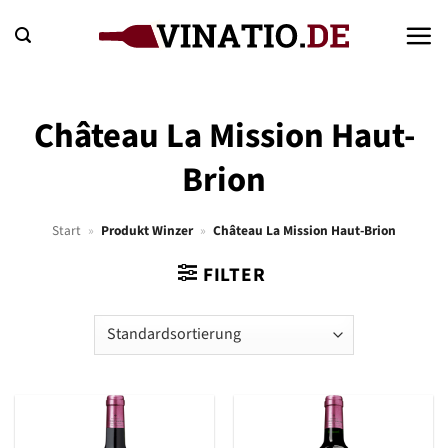
Zum
Inhalt
springen
Château La Mission Haut-
Brion
Start
»
Produkt Winzer
»
Château La Mission Haut-Brion
FILTER