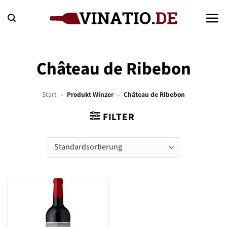
Zum
Inhalt
springen
Château de Ribebon
Start
»
Produkt Winzer
»
Château de Ribebon
FILTER