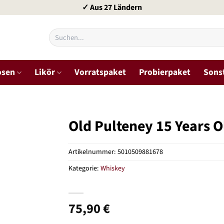
✓ Aus 27 Ländern
Suchen
nach:
osen
Likör
Vorratspaket
Probierpaket
Sons
Old Pulteney 15 Years O
Artikelnummer:
5010509881678
Kategorie:
Whiskey
75,90
€