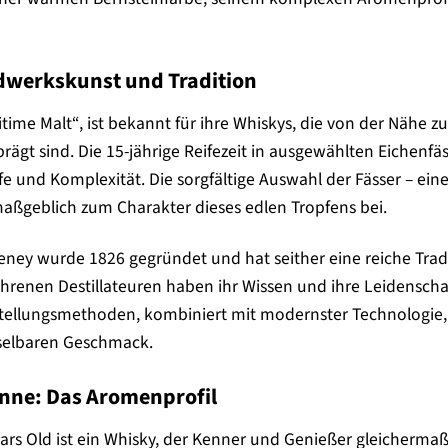
dwerkskunst und Tradition
ritime Malt“, ist bekannt für ihre Whiskys, die von der Näh
rägt sind. Die 15-jährige Reifezeit in ausgewählten Eichenfäs
e und Komplexität. Die sorgfältige Auswahl der Fässer – ei
maßgeblich zum Charakter dieses edlen Tropfens bei.
lteney wurde 1826 gegründet und hat seither eine reiche Trad
renen Destillateuren haben ihr Wissen und ihre Leidenschaft
rstellungsmethoden, kombiniert mit modernster Technologie,
selbaren Geschmack.
Sinne: Das Aromenprofil
ars Old ist ein Whisky, der Kenner und Genießer gleichermaß