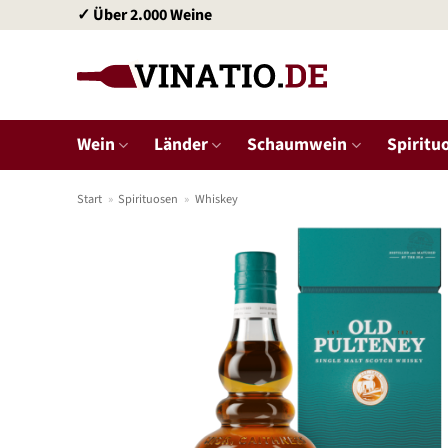
Zum
✓ Über 2.000 Weine
Inhalt
springen
Wein
Länder
Schaumwein
Spiritu
Start
»
Spirituosen
»
Whiskey