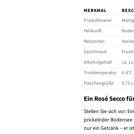
MERKMAL
BES
Produktname
Markg
Herkunft
Boden
Rebsorten
Variie
Geschmack
Frucht
Alkoholgehalt
ca. 11
Trinktemperatur
6-8°C
Flaschengröße
0,75 L
Ein Rosé Secco f
Stellen Sie sich vor:
prickelnder Bodensee 
nur ein Getränk – er i