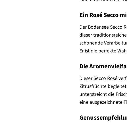
Ein Rosé Secco mi
Der Bodensee Secco R
dieser traditionsreich
schonende Verarbeitun
Er ist die perfekte Wa
Die Aromenvielfa
Dieser Secco Rosé ver
Zitrusfrüchte begleite
unterstreicht die Fris
eine ausgezeichnete F
Genussempfehlun