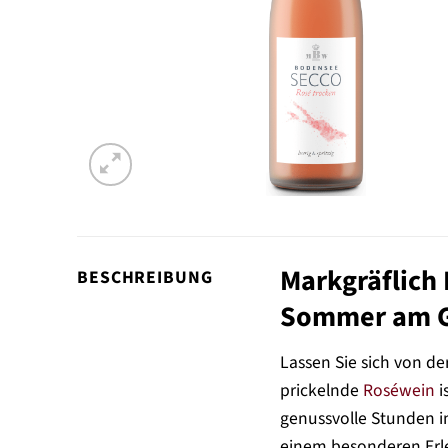
Markgräflich
BESCHREIBUNG
Sommer am 
Lassen Sie sich von de
prickelnde
Roséwein
i
genussvolle Stunden im
einem besonderen Erl