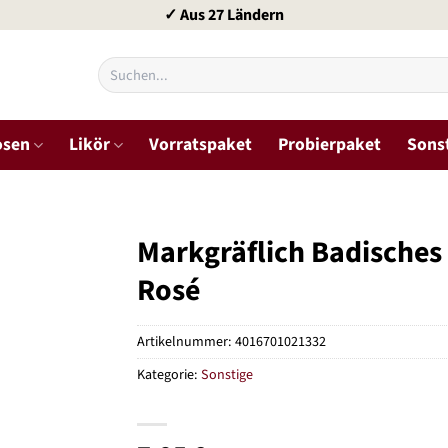
✓ Aus 27 Ländern
Suchen
nach:
osen
Likör
Vorratspaket
Probierpaket
Sons
Markgräflich Badische
Rosé
Artikelnummer:
4016701021332
Kategorie:
Sonstige