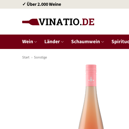
Zum
✓ Über 2.000 Weine
Inhalt
springen
Wein
Länder
Schaumwein
Spiritu
Start
»
Sonstige