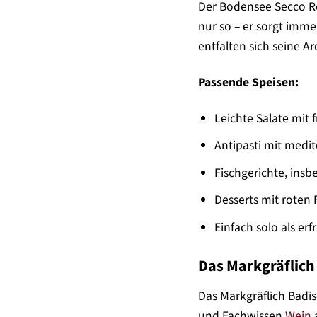
Der Bodensee Secco Rosé
nur so – er sorgt imme
entfalten sich seine A
Passende Speisen:
Leichte Salate mit 
Antipasti mit med
Fischgerichte, insb
Desserts mit roten
Einfach solo als erf
Das Markgräflich
Das Markgräflich Badis
und Fachwissen
Wein