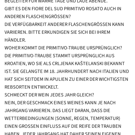
BEGLEITER FÜR WARME TAGE UND LAUE ABENDE.
GIBT ES DEN FIORE DEL SUD PRIMITIVO ROSATO AUCH IN
ANDEREN FLASCHENGRÖSSEN?
DIE VERFÜGBARKEIT ANDERER FLASCHENGRÖSSEN KANN V
ARIIEREN. BITTE ERKUNDIGEN SIE SICH BEI IHREM H
ÄNDLER.
WOHER KOMMT DIE PRIMITIVO-TRAUBE URSPRÜNGLICH?
DIE PRIMITIVO-TRAUBE STAMMT URSPRÜNGLICH AUS
KROATIEN, WO SIE ALS CRLJENAK KAŠTELANSKI BEKANNT
IST. SIE GELANGTE IM 18. JAHRHUNDERT NACH ITALIEN UND
HAT SICH SEITDEM IN APULIEN ZU EINER DER WICHTIGSTEN
REBSORTEN ENTWICKELT.
SCHMECKT DER WEIN JEDES JAHR GLEICH?
NEIN, DER GESCHMACK EINES WEINES KANN JE NACH
JAHRGANG VARIIEREN. DAS LIEGT DARAN, DASS DIE
WETTERBEDINGUNGEN (SONNE, REGEN, TEMPERATUR)
EINEN GROSSEN EINFLUSS AUF DIE REIFE DER TRAUBEN H
ABEN. JEDER JAHRGANG HAT DAHER SEINEN EIGENEN C