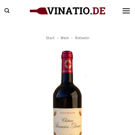
Zum
Inhalt
springen
Start
»
Wein
»
Rotwein