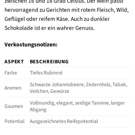
zwischen 16 und 18 Grad Celsius. Der Wein passt
hervorragend zu Gerichten mit rotem Fleisch, Wild,
Geflügel oder reifem Käse. Auch zu dunkler
Schokolade ist er ein wahrer Genuss.
Verkostungsnotizen:
ASPEKT
BESCHREIBUNG
Farbe
Tiefes Rubinrot
Schwarze Johannisbeere, Zedernholz, Tabak,
Aromen
Veilchen, Gewürze
Vollmundig, elegant, seidige Tannine, langer
Gaumen
Abgang
Potential
Ausgezeichnetes Reifepotential