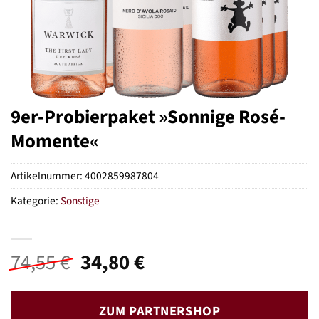
9er-Probierpaket »Sonnige Rosé-
Momente«
Artikelnummer:
4002859987804
Kategorie:
Sonstige
Ursprünglicher
Aktueller
74,55
€
34,80
€
Preis
Preis
war:
ist:
ZUM PARTNERSHOP