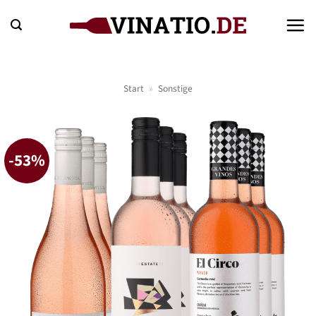
Zum
Inhalt
springen
Start
»
Sonstige
-53%